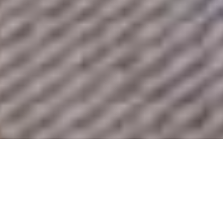
・伊豆で別荘の民泊・貸別荘・旅館業を始め